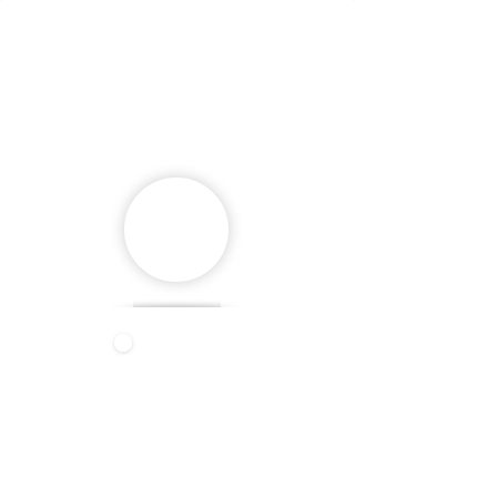
Monica
Coach
monica