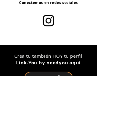
Conectemos en redes sociales
Crea tu también HOY tu perfil
Link-You by needyou
aquí
Mi cuenta
Crear Mi Link-You
by