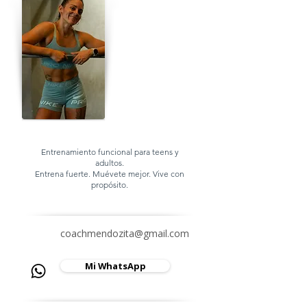
Entrenamiento funcional para teens y
adultos.
Entrena fuerte. Muévete mejor. Vive con
propósito.
coachmendozita@gmail.com
Mi WhatsApp