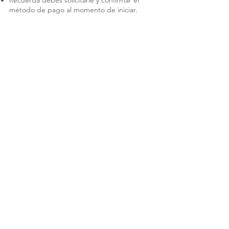
Recuerda debes solicitarle y confirmar el
método de pago al momento de iniciar.
Iniciar sesión
needyou AI
Link-You
For Business
Sugerencias y mejoras